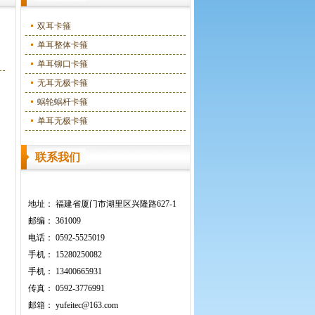
双耳卡箍
单耳整体卡箍
单耳铆口卡箍
无耳无极卡箍
蜗轮蜗杆卡箍
单耳无极卡箍
联系我们
地址：
福建省厦门市湖里区兴隆路627-1
邮编：
361009
电话：
0592-5525019
手机：
15280250082
手机：
13400665931
传真：
0592-3776991
邮箱：
yufeitec@163.com