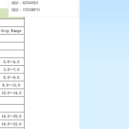
QQ1：
625541921
QQ2：
1522188711